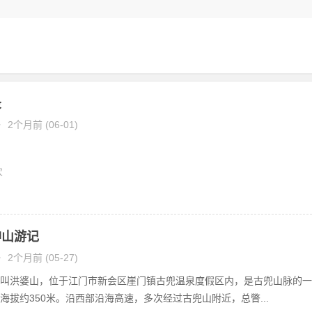
录
•
2个月前 (06-01)
次
神山游记
•
2个月前 (05-27)
叫洪婆山，位于江门市新会区崖门镇古兜温泉度假区内，是古兜山脉的一
海拔约350米。沿西部沿海高速，多次经过古兜山附近，总瞥...