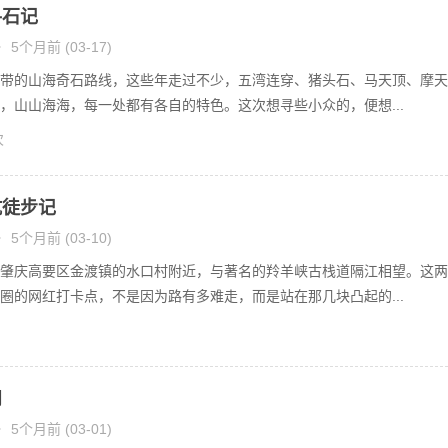
寻石记
•
5个月前 (03-17)
带的山海奇石路线，这些年走过不少，五湾连穿、猪头石、马天顶、摩天
，山山海海，每一处都有各自的特色。这次想寻些小众的，便想...
次
坑徒步记
•
5个月前 (03-10)
肇庆高要区金渡镇的水口村附近，与著名的羚羊峡古栈道隔江相望。这两
圈的网红打卡点，不是因为路有多难走，而是站在那几块凸起的...
问
•
5个月前 (03-01)