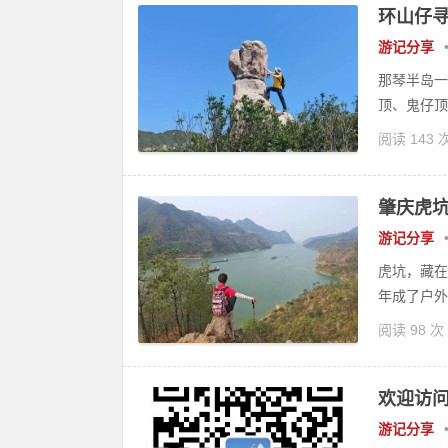
环山仔
游记分享
那琴半岛一
顶、鬼仔顶
阅读 143 
肇庆虎
游记分享
虎坑，藏在
年成了户外
阅读 98 次
欢迎访
游记分享