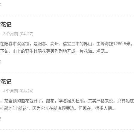
次
赏花记
•
3个月前 (04-27)
在阳春市双滘镇，是阳春、高州、信宜三市的界山，主峰海拔1280.5米
下旬，山上的野生杜鹃花轰轰烈烈地开成一片花海。鸡笼...
次
赏花记
•
4个月前 (04-24)
，茶岩顶的船花就开了。船花，学名猴头杜鹃。其实严格来说，只有船底
杜鹃才叫“船花”，因为它长在船底顶旁边。但现在，很多人把...
次