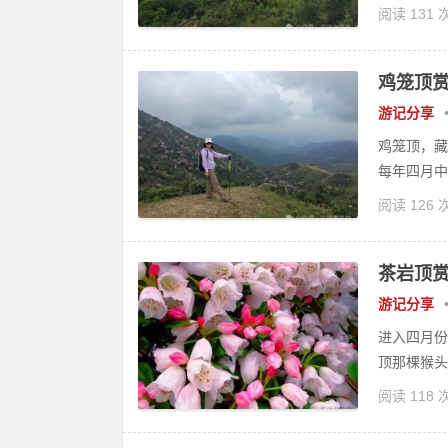
阅读 131 
鸡笼顶
游记分享
鸡笼顶，藏
每年四月中
阅读 126 
茶岩顶
游记分享
进入四月份
顶那棵猴头
阅读 118 