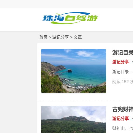
首页
>
游记分享
> 文章
游记目
游记分享
游记目录...
阅读 152 
古兜财
游记分享
财神山，也