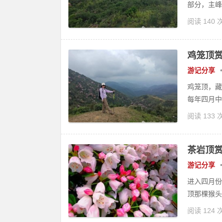
部分，主峰
阅读 140 
鸡笼顶
游记分享
鸡笼顶，藏
每年四月中
阅读 133 
茶岩顶
游记分享
进入四月份
顶那棵猴头
阅读 124 