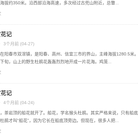
海拔约350米。沿西部沿海高速，多次经过古兜山附近，总瞥...
次
赏花记
•
3个月前 (04-27)
在阳春市双滘镇，是阳春、高州、信宜三市的界山，主峰海拔1280.5米
下旬，山上的野生杜鹃花轰轰烈烈地开成一片花海。鸡笼...
次
赏花记
•
4个月前 (04-24)
，茶岩顶的船花就开了。船花，学名猴头杜鹃。其实严格来说，只有船底
杜鹃才叫“船花”，因为它长在船底顶旁边。但现在，很多人把...
次