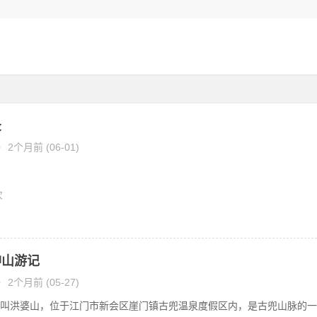
录
•
2个月前 (06-01)
次
神山游记
•
2个月前 (05-27)
叫洪婆山，位于江门市新会区崖门镇古兜温泉度假区内，是古兜山脉的一