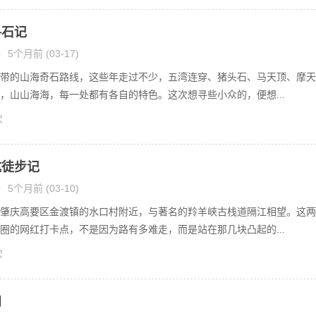
寻石记
•
5个月前 (03-17)
带的山海奇石路线，这些年走过不少，五湾连穿、猪头石、马天顶、摩天
，山山海海，每一处都有各自的特色。这次想寻些小众的，便想...
次
坑徒步记
•
5个月前 (03-10)
肇庆高要区金渡镇的水口村附近，与著名的羚羊峡古栈道隔江相望。这两
圈的网红打卡点，不是因为路有多难走，而是站在那几块凸起的...
次
问