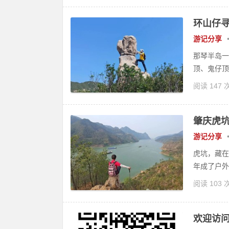
环山仔
游记分享
那琴半岛一
顶、鬼仔顶
阅读 147 
肇庆虎
游记分享
虎坑，藏在
年成了户外
阅读 103 
欢迎访