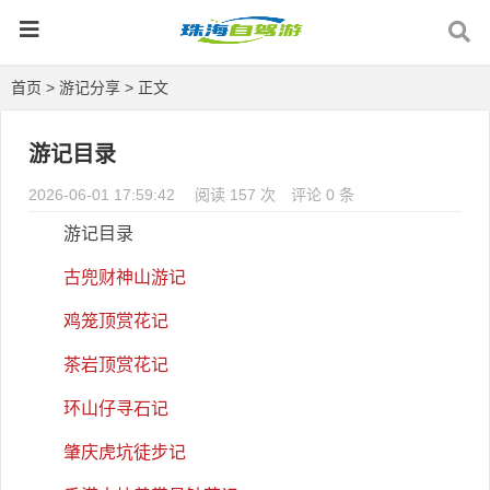
首页
>
游记分享
> 正文
游记目录
2026-06-01 17:59:42
阅读 157 次
评论 0 条
游记目录
古兜财神山游记
鸡笼顶赏花记
茶岩顶赏花记
环山仔寻石记
肇庆虎坑徒步记