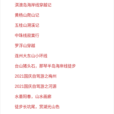
淇澳岛海岸线穿越记
黄杨山爬山记
五桂山溯溪记
中珠线寂寞行
罗浮山穿越
连州大东山小环线
台山猪头石，那琴半岛海岸线徒步
2021国庆自驾游之梅州
2021国庆自驾游之河源
水墨阳春，山水画廊
徒步长坑尾，赏湖光山色