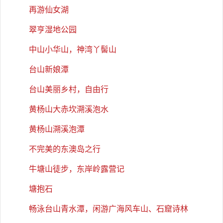
再游仙女湖
翠亨湿地公园
中山小华山，神湾丫髻山
台山新娘潭
台山美丽乡村，自由行
黄杨山大赤坎溯溪泡水
黄杨山溯溪泡潭
不完美的东澳岛之行
牛塘山徒步，东岸岭露营记
塘抱石
畅泳台山青水潭，闲游广海风车山、石窟诗林