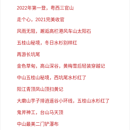
2022年第一登，粤西三官山
走个心，2021完美收官
风雨无阻，邂逅高栏港风车山太阳石
五桂山秘境，冬日水杉别样红
再游长坑尾
金色草甸，高山深谷，黄梅雪后轻装穿越记
中山五桂山秘境，西坑尾水杉红了
阳江青顶凤山顶扫黄记
大磨山芋子排逍遥谷小环线，五桂山水杉红了
鬼斧神工，台山马天顶
中山最美二门铲瀑布