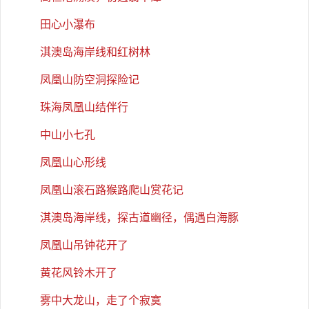
田心小瀑布
淇澳岛海岸线和红树林
凤凰山防空洞探险记
珠海凤凰山结伴行
中山小七孔
凤凰山心形线
凤凰山滚石路猴路爬山赏花记
淇澳岛海岸线，探古道幽径，偶遇白海豚
凤凰山吊钟花开了
黄花风铃木开了
雾中大龙山，走了个寂寞