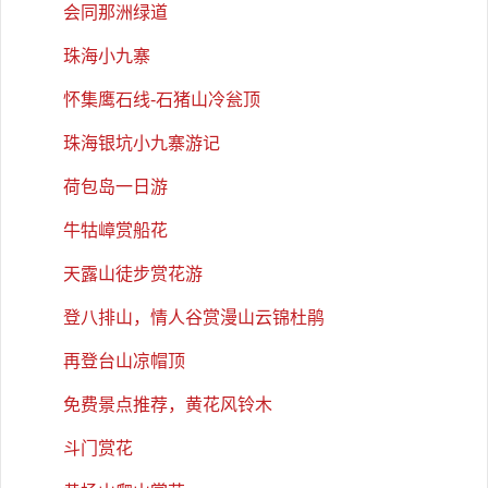
会同那洲绿道
珠海小九寨
怀集鹰石线-石猪山冷瓮顶
珠海银坑小九寨游记
荷包岛一日游
牛牯嶂赏船花
天露山徒步赏花游
登八排山，情人谷赏漫山云锦杜鹃
再登台山凉帽顶
免费景点推荐，黄花风铃木
斗门赏花