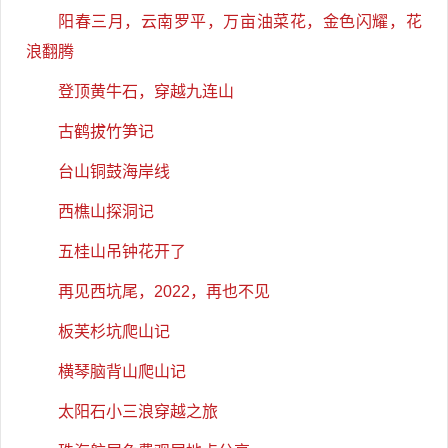
阳春三月，云南罗平，万亩油菜花，金色闪耀，花
浪翻腾
登顶黄牛石，穿越九连山
古鹤拔竹笋记
台山铜鼓海岸线
西樵山探洞记
五桂山吊钟花开了
再见西坑尾，2022，再也不见
板芙杉坑爬山记
横琴脑背山爬山记
太阳石小三浪穿越之旅