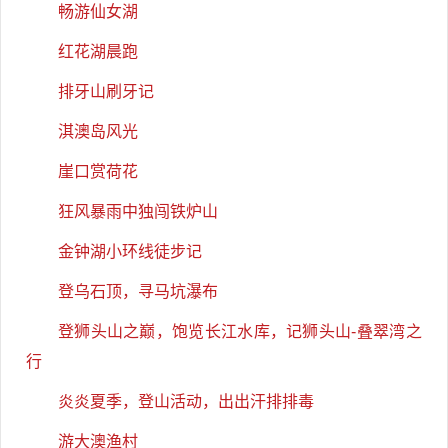
畅游仙女湖
红花湖晨跑
排牙山刷牙记
淇澳岛风光
崖口赏荷花
狂风暴雨中独闯铁炉山
金钟湖小环线徒步记
登乌石顶，寻马坑瀑布
登狮头山之巅，饱览长江水库，记狮头山-叠翠湾之
行
炎炎夏季，登山活动，出出汗排排毒
游大澳渔村