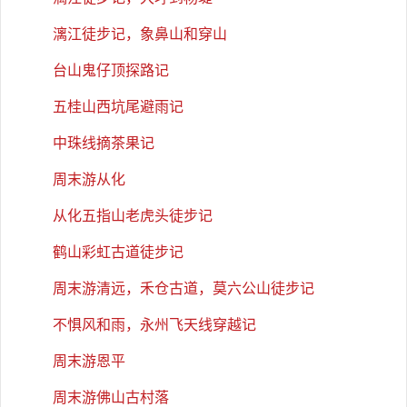
漓江徒步记，象鼻山和穿山
台山鬼仔顶探路记
五桂山西坑尾避雨记
中珠线摘茶果记
周末游从化
从化五指山老虎头徒步记
鹤山彩虹古道徒步记
周末游清远，禾仓古道，莫六公山徒步记
不惧风和雨，永州飞天线穿越记
周末游恩平
周末游佛山古村落