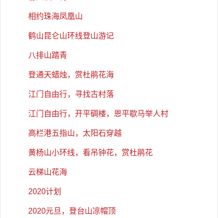
相约珠海凤凰山
鹤山昆仑山环线登山游记
八排山踏青
登通天蜡烛，赏杜鹃花海
江门自由行，寻找古村落
江门自由行，开平碉楼，恩平歇马举人村
高栏港五指山，太阳石穿越
黄杨山小环线，看吊钟花，赏杜鹃花
云梯山花海
2020计划
2020元旦，登台山凉帽顶