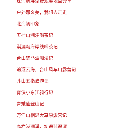
珠海航展免费观展地点分享
户外那么美，我想去走走
北海初印象
五桂山溯溪喝茶记
淇澳岛海岸线喝茶记
台山辘马潭溯溪记
追逐云海，台山风车山露营记
莽山五指峰游记
雾漫小东江骑行记
青娥仙登山记
万洋山相思大草原露营记
高栏港溯溪，初遇翡翠潭