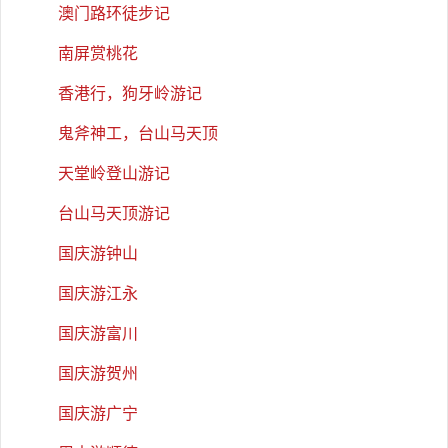
澳门路环徒步记
南屏赏桃花
香港行，狗牙岭游记
鬼斧神工，台山马天顶
天堂岭登山游记
台山马天顶游记
国庆游钟山
国庆游江永
国庆游富川
国庆游贺州
国庆游广宁