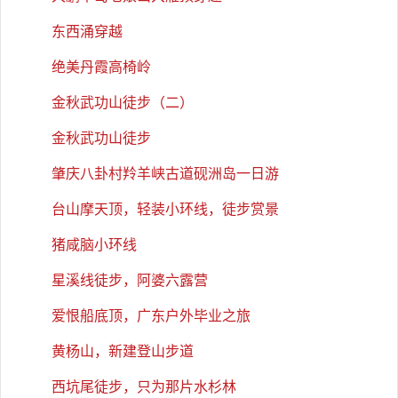
东西涌穿越
绝美丹霞高椅岭
金秋武功山徒步（二）
金秋武功山徒步
肇庆八卦村羚羊峡古道砚洲岛一日游
台山摩天顶，轻装小环线，徒步赏景
猪咸脑小环线
星溪线徒步，阿婆六露营
爱恨船底顶，广东户外毕业之旅
黄杨山，新建登山步道
西坑尾徒步，只为那片水杉林