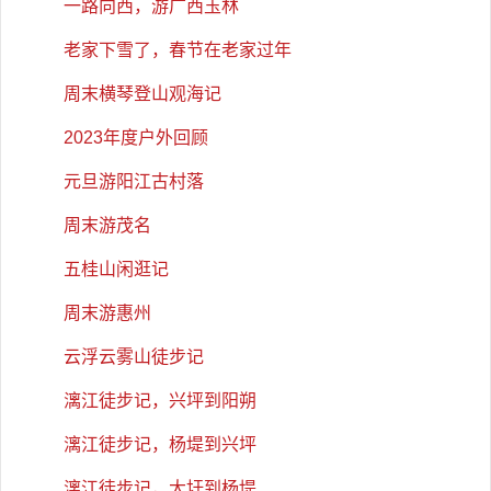
一路向西，游广西玉林
老家下雪了，春节在老家过年
周末横琴登山观海记
2023年度户外回顾
元旦游阳江古村落
周末游茂名
五桂山闲逛记
周末游惠州
云浮云雾山徒步记
漓江徒步记，兴坪到阳朔
漓江徒步记，杨堤到兴坪
漓江徒步记，大圩到杨堤