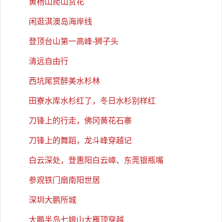
黄杨山爬山赏花
闲逛淇澳岛海岸线
登顶台山第一高峰-狮子头
清远自由行
西坑尾赏醉美水杉林
田寮水库水杉红了，冬日水杉别样红
刀锋上的行走，佛冈黄花石寨
刀锋上的舞蹈，龙斗峰穿越记
白云深处，登惠阳白云嶂、东莞银瓶嘴
参观铁门扇南阳世居
深圳大鹏所城
大鹏半岛七娘山大雁顶穿越