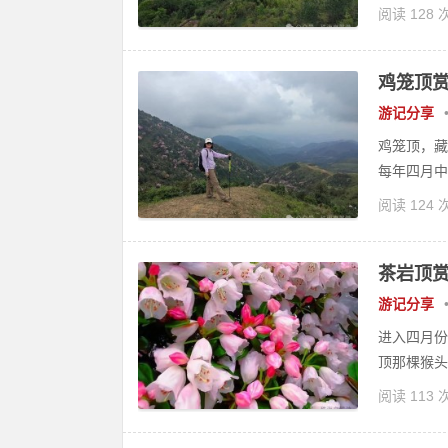
阅读 128 
鸡笼顶
游记分享
鸡笼顶，藏
每年四月中
阅读 124 
茶岩顶
游记分享
进入四月份
顶那棵猴头
阅读 113 