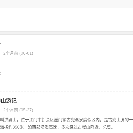
录
•
2个月前 (06-01)
次
神山游记
•
2个月前 (05-27)
叫洪婆山，位于江门市新会区崖门镇古兜温泉度假区内，是古兜山脉的一
海拔约350米。沿西部沿海高速，多次经过古兜山附近，总瞥...