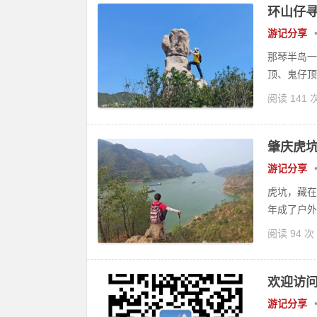
环山仔
游记分享
那琴半岛一
顶、鬼仔顶
阅读 141 
肇庆虎
游记分享
虎坑，藏在
年成了户外
阅读 94 次
欢迎访
游记分享