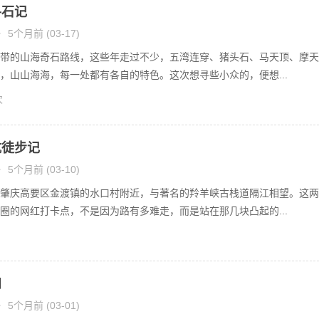
寻石记
•
5个月前 (03-17)
带的山海奇石路线，这些年走过不少，五湾连穿、猪头石、马天顶、摩天
，山山海海，每一处都有各自的特色。这次想寻些小众的，便想...
次
坑徒步记
•
5个月前 (03-10)
肇庆高要区金渡镇的水口村附近，与著名的羚羊峡古栈道隔江相望。这两
圈的网红打卡点，不是因为路有多难走，而是站在那几块凸起的...
问
•
5个月前 (03-01)