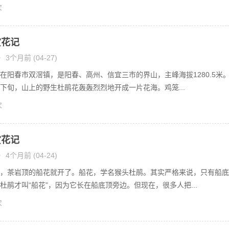
次
赏花记
•
3个月前 (04-27)
在阳春市双滘镇，是阳春、高州、信宜三市的界山，主峰海拔1280.5米
下旬，山上的野生杜鹃花轰轰烈烈地开成一片花海。鸡笼...
次
赏花记
•
4个月前 (04-24)
，茶岩顶的船花就开了。船花，学名猴头杜鹃。其实严格来说，只有船底
杜鹃才叫“船花”，因为它长在船底顶旁边。但现在，很多人把...
次